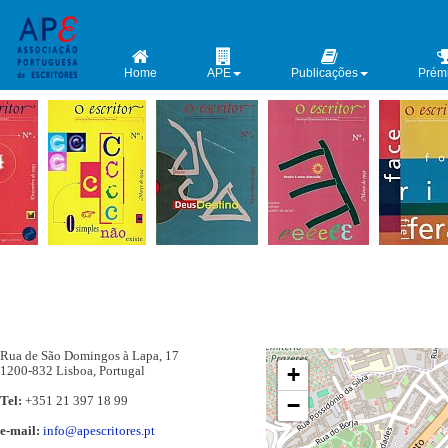
Home
APE
Publicações
Prém
Rua de São Domingos à Lapa, 17
+
1200-832 Lisboa, Portugal
Tel:
+351 21 397 18 99
−
e-mail:
info@apescritores.pt