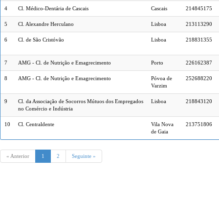
4
Cl. Médico-Dentária de Cascais
Cascais
214845175
5
Cl. Alexandre Herculano
Lisboa
213113290
6
Cl. de São Cristóvão
Lisboa
218831355
7
AMG - Cl. de Nutrição e Emagrecimento
Porto
226162387
8
AMG - Cl. de Nutrição e Emagrecimento
Póvoa de
252688220
Varzim
9
Cl. da Associação de Socorros Mútuos dos Empregados
Lisboa
218843120
no Comércio e Indústria
10
Cl. Centraldente
Vila Nova
213751806
de Gaia
« Anterior
1
2
Seguinte »