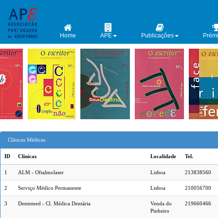
Home
APE
Publicações
Prém
Clínicas Médicas
ID
Clínicas
Localidade
Tel.
1
ALM - Oftalmolaser
Lisboa
213838560
2
Serviço Médico Permanente
Lisboa
210056700
3
Dentemed - Cl. Médica Dentária
Venda do
219660466
Pinheiro