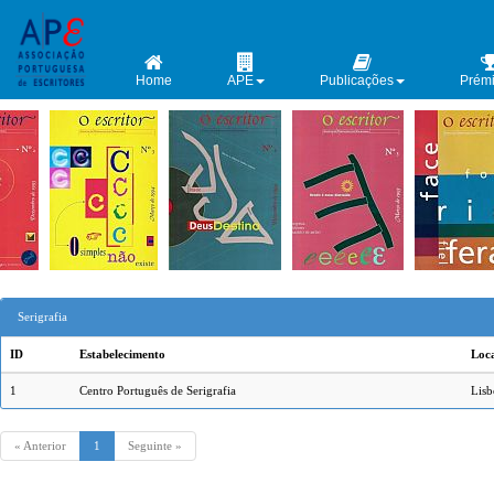
Home
APE
Publicações
Prém
Serigrafia
ID
Estabelecimento
Loc
1
Centro Português de Serigrafia
Lisb
« Anterior
1
Seguinte »