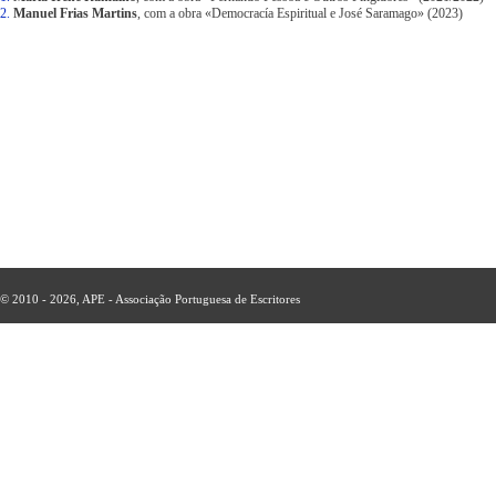
2.
Manuel Frias Martins
, com a obra
«Democracía Espiritual e José Saramago» (2023)
© 2010 - 2026, APE - Associação Portuguesa de Escritores