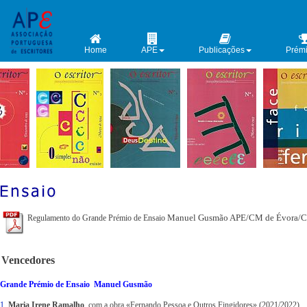
Home
APE
Publicações
Prém
Manuel Gusmão APE/CM de Évora/
Regulamento do Grande Prémio de Ensaio
Vencedores
Grande Prémio de Ensaio Manuel Gusmão
1.
Maria Irene Ramalho
, com a obra
«Fernando Pessoa e Outros Fingidores» (2021/2022)