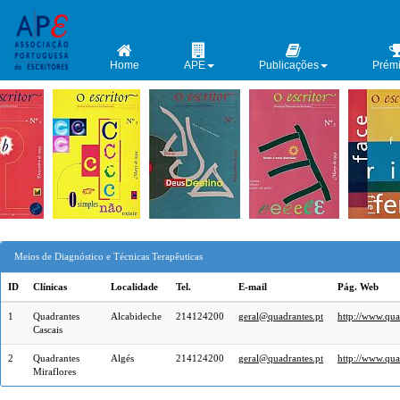
Home
APE
Publicações
Prém
Meios de Diagnóstico e Técnicas Terapêuticas
ID
Clínicas
Localidade
Tel.
E-mail
Pág. Web
1
Quadrantes
Alcabideche
214124200
geral@quadrantes.pt
http://www.qua
Cascais
2
Quadrantes
Algés
214124200
geral@quadrantes.pt
http://www.qua
Miraflores