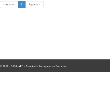
« Anterior
1
Seguinte »
© 2010 - 2026, APE - Associação Portuguesa de Escritores